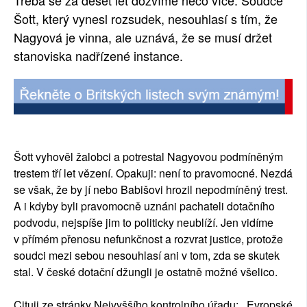
Třeba se za deset let dozvíme něco více. Soudce
Šott, který vynesl rozsudek, nesouhlasí s tím, že
Nagyová je vinna, ale uznává, že se musí držet
stanoviska nadřízené instance.
Šott vyhověl žalobci a potrestal Nagyovou podmíněným
trestem tří let vězení. Opakuji: není to pravomocné. Nezdá
se však, že by jí nebo Babišovi hrozil nepodmíněný trest.
A i kdyby byli pravomocně uznáni pachateli dotačního
podvodu, nejspíše jim to politicky neublíží. Jen vidíme
v přímém přenosu nefunkčnost a rozvrat justice, protože
soudci mezi sebou nesouhlasí ani v tom, zda se skutek
stal. V české dotační džungli je ostatně možné všelico.
Cituji ze stránky Nejvyššího kontrolního úřadu:
„
Evropské