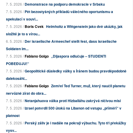
7. 5. 2026 /
Demonstrace na podporu demokracie v Srbsku
7. 5. 2026 /
Pět bezostyšných příkladů válečného oportunismu a
spekulací v souvi...
7. 5. 2026 /
Boris Cvek
Helmholtz a Wittgenstein jako dvě ukázky, jak
složité je to s vírou...
6. 5. 2026 /
Der israelische Armeechef stellt fest, dass israelische
Soldaten im...
7. 5. 2026 /
Fabiano Golgo
„Dijaspora odlučuje – STUDENTI
POBEĐUJU!“
7. 5. 2026 /
Geopolitické důsledky války s Íránem budou pravděpodobně
dalekosáhl...
7. 5. 2026 /
Fabiano Golgo
Zemřel Ted Turner, muž, který naučil planetu
nervózně zírat do obra...
7. 5. 2026 /
Netanjahuova válka proti Hizballáhu zakrývá ničivou misi
7. 5. 2026 /
Izrael potvrdil 500 útoků na Libanon od vstupu „příměří“ v
platnost
7. 5. 2026 /
Perský záliv je i nadále na pokraji výbuchu. Tyto tři překážky
vysv...