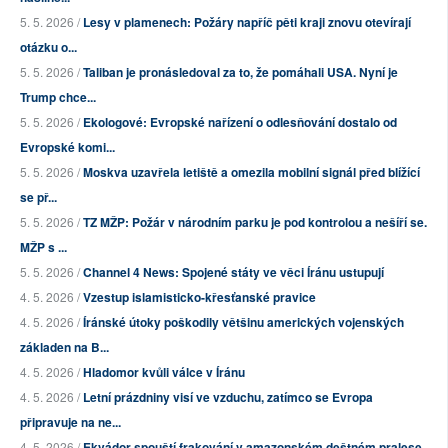
5. 5. 2026 /
Lesy v plamenech: Požáry napříč pěti kraji znovu otevírají
otázku o...
5. 5. 2026 /
Taliban je pronásledoval za to, že pomáhali USA. Nyní je
Trump chce...
5. 5. 2026 /
Ekologové: Evropské nařízení o odlesňování dostalo od
Evropské komi...
5. 5. 2026 /
Moskva uzavřela letiště a omezila mobilní signál před blížící
se př...
5. 5. 2026 /
TZ MŽP: Požár v národním parku je pod kontrolou a nešíří se.
MŽP s ...
5. 5. 2026 /
Channel 4 News: Spojené státy ve věci Íránu ustupují
4. 5. 2026 /
Vzestup islamisticko-křesťanské pravice
4. 5. 2026 /
Íránské útoky poškodily většinu amerických vojenských
základen na B...
4. 5. 2026 /
Hladomor kvůli válce v Íránu
4. 5. 2026 /
Letní prázdniny visí ve vzduchu, zatímco se Evropa
připravuje na ne...
4. 5. 2026 /
Ekvádor spouští frakování v amazonském deštném pralese