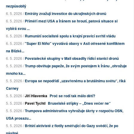
nezpůsobilý
6. 5. 2026 /
Emiráty zvažují investice do ukrajinských dronů
6. 5. 2026 /
Příměří mezi USA a Íránem se hroutí, patová situace si
vybírá svou ...
6. 5. 2026 /
Rumunští socialisté spolu s krajní pravicí svrhli vládu
6. 5. 2026 /
"Super El Niño" vyvolává obavy v Asii otřesené konfliktem
na Blízké...
6. 5. 2026 /
Povstalecké skupiny v Mali obsadily řídicí stanici dronů
5. 5. 2026 /
Trump obviňuje papeže, že svým postojem k Íránu „ohrožuje
mnoho ka...
5. 5. 2026 /
Evropa se nepodřídí „uzavřenému a brutálnímu světu“, říká
Carney
5. 5. 2026 /
Jiří Hlavenka
Proč se rodí tak málo dětí?
5. 5. 2026 /
Pavel Tychtl
Bruselské střípky – „Dnes večer ne“
5. 5. 2026 /
Trumpova administrativa vyhrožuje škrty v rozpočtu OSN,
USA prosazu...
5. 5. 2026 /
Britští aktivisté z flotily směřující do Gazy svědčí, že po
násilné...