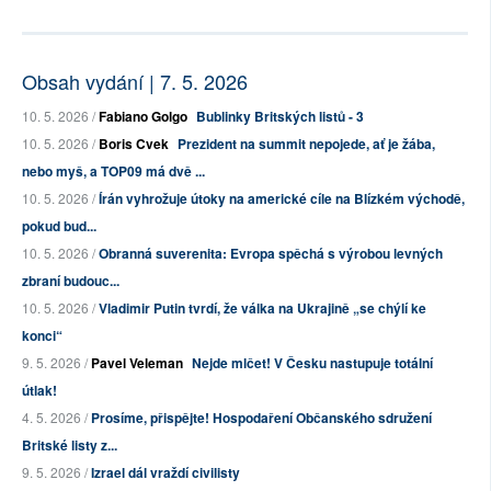
Obsah vydání | 7. 5. 2026
10. 5. 2026 /
Fabiano Golgo
Bublinky Britských listů - 3
10. 5. 2026 /
Boris Cvek
Prezident na summit nepojede, ať je žába,
nebo myš, a TOP09 má dvě ...
10. 5. 2026 /
Írán vyhrožuje útoky na americké cíle na Blízkém východě,
pokud bud...
10. 5. 2026 /
Obranná suverenita: Evropa spěchá s výrobou levných
zbraní budouc...
10. 5. 2026 /
Vladimir Putin tvrdí, že válka na Ukrajině „se chýlí ke
konci“
9. 5. 2026 /
Pavel Veleman
Nejde mlčet! V Česku nastupuje totální
útlak!
4. 5. 2026 /
Prosíme, přispějte! Hospodaření Občanského sdružení
Britské listy z...
9. 5. 2026 /
Izrael dál vraždí civilisty