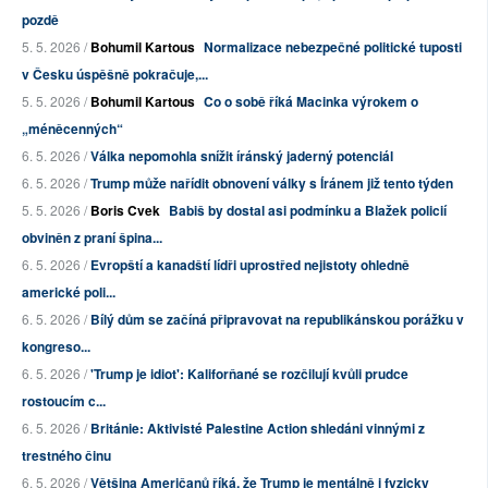
pozdě
5. 5. 2026 /
Bohumil Kartous
Normalizace nebezpečné politické tuposti
v Česku úspěšně pokračuje,...
5. 5. 2026 /
Bohumil Kartous
Co o sobě říká Macinka výrokem o
„méněcenných“
6. 5. 2026 /
Válka nepomohla snížit íránský jaderný potenciál
6. 5. 2026 /
Trump může nařídit obnovení války s Íránem již tento týden
5. 5. 2026 /
Boris Cvek
Babiš by dostal asi podmínku a Blažek policií
obviněn z praní špina...
6. 5. 2026 /
Evropští a kanadští lídři uprostřed nejistoty ohledně
americké poli...
6. 5. 2026 /
Bílý dům se začíná připravovat na republikánskou porážku v
kongreso...
6. 5. 2026 /
'Trump je idiot': Kaliforňané se rozčilují kvůli prudce
rostoucím c...
6. 5. 2026 /
Británie: Aktivisté Palestine Action shledáni vinnými z
trestného činu
6. 5. 2026 /
Většina Američanů říká, že Trump je mentálně i fyzicky