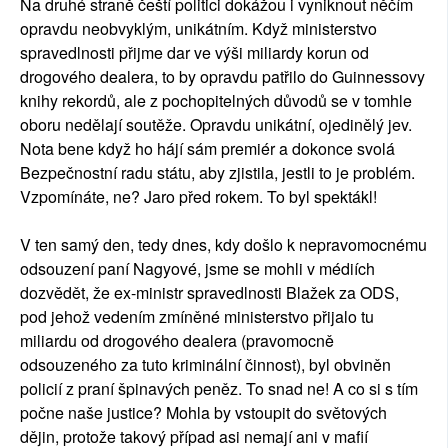
Na druhé straně čeští politici dokážou i vyniknout něčím
opravdu neobvyklým, unikátním. Když ministerstvo
spravedlnosti přijme dar ve výši miliardy korun od
drogového dealera, to by opravdu patřilo do Guinnessovy
knihy rekordů, ale z pochopitelných důvodů se v tomhle
oboru nedělají soutěže. Opravdu unikátní, ojedinělý jev.
Nota bene když ho hájí sám premiér a dokonce svolá
Bezpečnostní radu státu, aby zjistila, jestli to je problém.
Vzpomínáte, ne? Jaro před rokem. To byl spektákl!
V ten samý den, tedy dnes, kdy došlo k nepravomocnému
odsouzení paní Nagyové, jsme se mohli v médiích
dozvědět, že ex-ministr spravedlnosti Blažek za ODS,
pod jehož vedením zmíněné ministerstvo přijalo tu
miliardu od drogového dealera (pravomocně
odsouzeného za tuto kriminální činnost), byl obviněn
policií z praní špinavých peněz. To snad ne! A co si s tím
počne naše justice? Mohla by vstoupit do světových
dějin, protože takový případ asi nemají ani v mafií