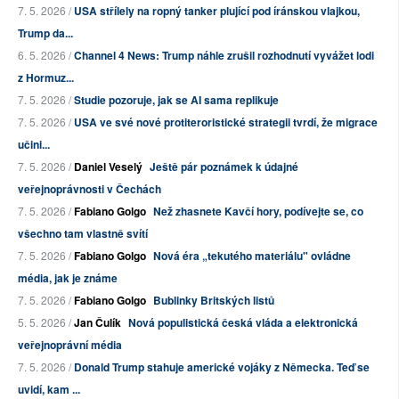
7. 5. 2026 /
USA střílely na ropný tanker plující pod íránskou vlajkou,
Trump da...
6. 5. 2026 /
Channel 4 News: Trump náhle zrušil rozhodnutí vyvážet lodi
z Hormuz...
7. 5. 2026 /
Studie pozoruje, jak se AI sama replikuje
7. 5. 2026 /
USA ve své nové protiteroristické strategii tvrdí, že migrace
učini...
7. 5. 2026 /
Daniel Veselý
Ještě pár poznámek k údajné
veřejnoprávnosti v Čechách
7. 5. 2026 /
Fabiano Golgo
Než zhasnete Kavčí hory, podívejte se, co
všechno tam vlastně svítí
7. 5. 2026 /
Fabiano Golgo
Nová éra „tekutého materiálu" ovládne
média, jak je známe
7. 5. 2026 /
Fabiano Golgo
Bublinky Britských listů
5. 5. 2026 /
Jan Čulík
Nová populistická česká vláda a elektronická
veřejnoprávní média
7. 5. 2026 /
Donald Trump stahuje americké vojáky z Německa. Teď se
uvidí, kam ...