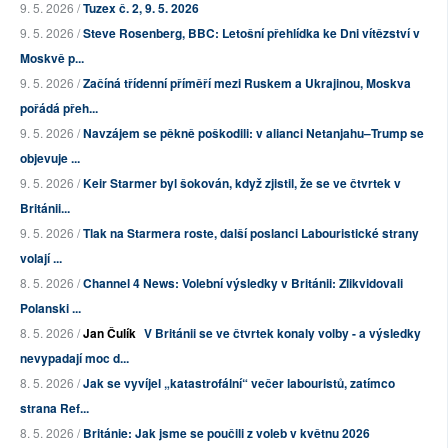
9. 5. 2026 /
Tuzex č. 2, 9. 5. 2026
9. 5. 2026 /
Steve Rosenberg, BBC: Letošní přehlídka ke Dni vítězství v
Moskvě p...
9. 5. 2026 /
Začíná třídenní příměří mezi Ruskem a Ukrajinou, Moskva
pořádá přeh...
9. 5. 2026 /
Navzájem se pěkně poškodili: v alianci Netanjahu–Trump se
objevuje ...
9. 5. 2026 /
Keir Starmer byl šokován, když zjistil, že se ve čtvrtek v
Británii...
9. 5. 2026 /
Tlak na Starmera roste, další poslanci Labouristické strany
volají ...
8. 5. 2026 /
Channel 4 News: Volební výsledky v Británii: Zlikvidovali
Polanski ...
8. 5. 2026 /
Jan Čulík
V Británii se ve čtvrtek konaly volby - a výsledky
nevypadají moc d...
8. 5. 2026 /
Jak se vyvíjel „katastrofální“ večer labouristů, zatímco
strana Ref...
8. 5. 2026 /
Británie: Jak jsme se poučili z voleb v květnu 2026