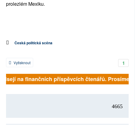
prolezlém Mexiku.
Česká politická scéna
1
Vytisknout
ávisejí na finančních příspěvcích čtenářů. Prosíme, př
4665