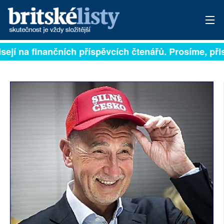
sejí na finančních příspěvcích čtenářů. Prosíme, přisp
PŘIHLÁSIT
AKTUÁLNÍ VYDÁNÍ
ARCHIV
ROZHOVORY
TÉMATA
NEJČTENĚJŠÍ ZA 7 DNÍ
AUTOŘI
PŘÍSPĚVKY NA PROVOZ