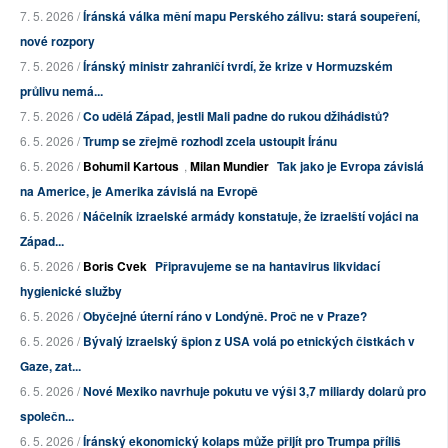
7. 5. 2026 /
Íránská válka mění mapu Perského zálivu: stará soupeření,
nové rozpory
7. 5. 2026 /
Íránský ministr zahraničí tvrdí, že krize v Hormuzském
průlivu nemá...
7. 5. 2026 /
Co udělá Západ, jestli Mali padne do rukou džihádistů?
6. 5. 2026 /
Trump se zřejmě rozhodl zcela ustoupit Íránu
6. 5. 2026 /
Bohumil Kartous
,
Milan Mundier
Tak jako je Evropa závislá
na Americe, je Amerika závislá na Evropě
6. 5. 2026 /
Náčelník izraelské armády konstatuje, že izraelští vojáci na
Západ...
6. 5. 2026 /
Boris Cvek
Připravujeme se na hantavirus likvidací
hygienické služby
6. 5. 2026 /
Obyčejné úterní ráno v Londýně. Proč ne v Praze?
6. 5. 2026 /
Bývalý izraelský špion z USA volá po etnických čistkách v
Gaze, zat...
6. 5. 2026 /
Nové Mexiko navrhuje pokutu ve výši 3,7 miliardy dolarů pro
společn...
6. 5. 2026 /
Íránský ekonomický kolaps může přijít pro Trumpa příliš