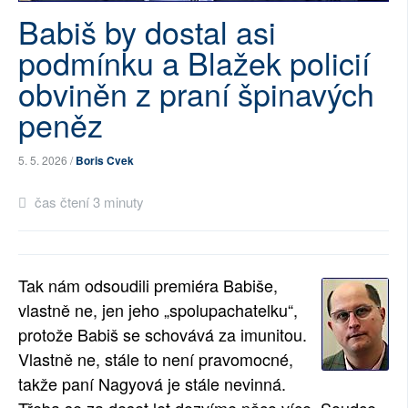
Babiš by dostal asi
SOCIÁLNÍ SÍTĚ
podmínku a Blažek policií
RUBRIKY
obviněn z praní špinavých
PLNÁ VERZE STRÁNEK
peněz
5. 5. 2026 /
Boris Cvek
čas čtení 3 minuty
Tak nám odsoudili premiéra Babiše,
vlastně ne, jen jeho „spolupachatelku“,
protože Babiš se schovává za imunitou.
Vlastně ne, stále to není pravomocné,
takže paní Nagyová je stále nevinná.