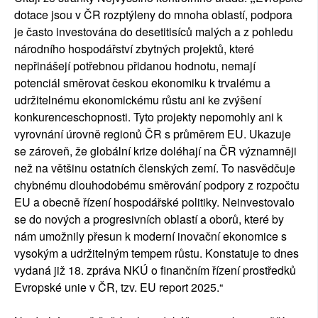
dotace jsou v ČR rozptýleny do mnoha oblastí, podpora
je často investována do desetitisíců malých a z pohledu
národního hospodářství zbytných projektů, které
nepřinášejí potřebnou přidanou hodnotu, nemají
potenciál směrovat českou ekonomiku k trvalému a
udržitelnému ekonomickému růstu ani ke zvýšení
konkurenceschopnosti. Tyto projekty nepomohly ani k
vyrovnání úrovně regionů ČR s průměrem EU. Ukazuje
se zároveň, že globální krize doléhají na ČR významněji
než na většinu ostatních členských zemí. To nasvědčuje
chybnému dlouhodobému směrování podpory z rozpočtu
EU a obecně řízení hospodářské politiky. Neinvestovalo
se do nových a progresivních oblastí a oborů, které by
nám umožnily přesun k moderní inovační ekonomice s
vysokým a udržitelným tempem růstu. Konstatuje to dnes
vydaná již 18. zpráva NKÚ o finančním řízení prostředků
Evropské unie v ČR, tzv. EU report 2025.“