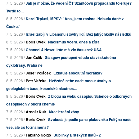
7. 5. 2026 /
Jak je možné, že vedení ČT Szántóovu propagandu toleruje?
Tvrdě to ...
8. 5. 2026 /
Karel Trpkoš, MPSV: "Ano, jsem rasista. Nebudu danit v
Česku."
7. 5. 2026 /
Izrael zabíjí v Libanonu stovky lidí. Bez jakýchkoliv následků
8. 5. 2026 /
Boris Cvek
Nacismus včera, dnes a zítra
7. 5. 2026 /
Channel 4 News: Írán má víc času než USA
7. 5. 2026 /
Jan Čulík
Glasgow postupně všude staví skutečné
cyklotrasy. Praha ne
8. 5. 2026 /
Josef Poláček
Existuje absolutní morálka?
8. 5. 2026 /
Petr Vařeka
Hvězdné nebe nade mnou: úvahy o
geologickém čase, kosmické nicotnos...
8. 5. 2026 /
Boris Cvek
Z blogu na webu časopisu Science o odborných
časopisech v oboru chemie
7. 5. 2026 /
Arnošt Kult
Akcelerační zóny
7. 5. 2026 /
Boris Cvek
Svoboda je podle pana plukovníka Foltýna nade
vše, ale co to znamená?
7. 5. 2026 /
Fabiano Golgo
Bublinky Britských listů - 2