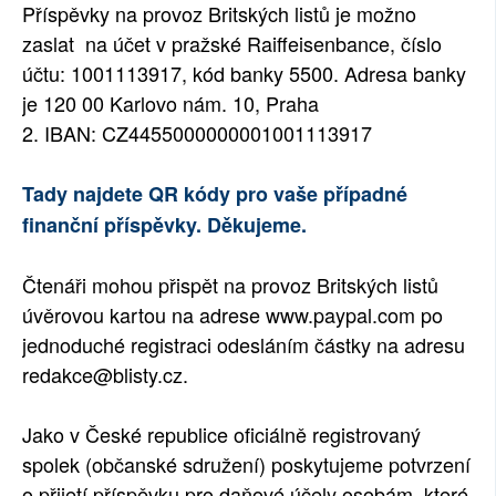
Příspěvky na provoz Britských listů je možno
zaslat na účet v pražské Raiffeisenbance, číslo
účtu: 1001113917, kód banky 5500. Adresa banky
je 120 00 Karlovo nám. 10, Praha
2. IBAN: CZ4455000000001001113917
Tady najdete QR kódy pro vaše případné
finanční příspěvky. Děkujeme.
Čtenáři mohou přispět na provoz Britských listů
úvěrovou kartou na adrese www.paypal.com po
jednoduché registraci odesláním částky na adresu
redakce@blisty.cz.
Jako v České republice oficiálně registrovaný
spolek (občanské sdružení) poskytujeme potvrzení
o přijetí příspěvku pro daňové účely osobám, které