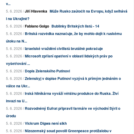
v...
5. 6. 2026 /
Jiří Hlavenka
Může Rusko zaútočit na Evropu, když selhává
i na Ukrajině?
5. 6. 2026 /
Fabiano Golgo
Bublinky Britských listů - 14
5. 6. 2026 /
Britská rozvědka naznačuje, že by mohlo dojít k ruskému
útoku na N...
5. 6. 2026 /
Izraelské vraždění civilistů brutálně pokračuje
5. 6. 2026 /
Microsoft zpřísní opatření v oblasti lidských práv po
vyšetřování ...
5. 6. 2026 /
Dopis Zelenského Putinovi
5. 6. 2026 /
Zelenskyj v dopise Putinovi vyzývá k přímým jednáním o
válce na Ukr...
5. 6. 2026 /
Irská hliníkárna vyváží většinu produkce do Ruska. Živí
invazi na U...
5. 6. 2026 /
Rozvodněný Eufrat připravil farmáře ve východní Sýrii o
úrodu
5. 6. 2026 /
Vickrum Digwa není sikh
5. 6. 2026 /
Nizozemský soud povolil Greenpeace protižalobu v