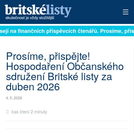
sejí na finančních příspěvcích čtenářů. Prosíme, přisp
PŘIHLÁSIT
AKTUÁLNÍ VYDÁNÍ
Prosíme, přispějte!
ARCHIV
Hospodaření Občanského
sdružení Britské listy za
ROZHOVORY
duben 2026
TÉMATA
4. 5. 2026
NEJČTENĚJŠÍ ZA 7 DNÍ
čas čtení 2 minuty
AUTOŘI
PŘÍSPĚVKY NA PROVOZ