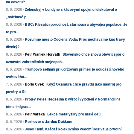
na odvetu?
8. 6. 2026 /
Zelenskyj v Londýně s klíčovými spojenci diskutoval o
„naléhavé p...
8. 6. 2026 /
BBC: Klesající porodnost, stárnoucí a ubývající populace. Je
to pro...
8. 6. 2026 /
Rozumné město Odolena Voda: Proč necháváme kus trávy
divoký?
8. 6. 2026 /
Petr Waniek Horváth
Slovensko chce znovu otevřít spor o
uznávání zahraničních stejnopoh...
8. 6. 2026 /
Trumpovo selhání při udržování příměří je součástí nového
světového...
7. 6. 2026 /
Boris Cvek
Když Okamura chce pravdu jako nástroj pro
pověry a lži
8. 6. 2026 /
Projev Petea Hegsetha k výročí vylodění v Normandii na
téma imigrac...
8. 6. 2026 /
Petr Vařeka
Lekce metafyziky pro malé děti
8. 6. 2026 /
Rozhovor s Jardou Duškem
8. 6. 2026 /
Josef Holý: Krádež kolektivního vědomí lidstva je prvotní