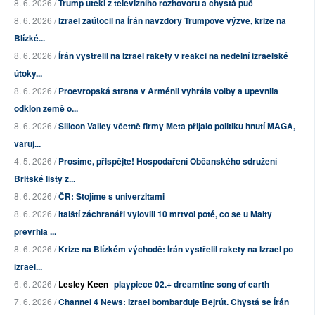
8. 6. 2026 /
Trump utekl z televizního rozhovoru a chystá puč
8. 6. 2026 /
Izrael zaútočil na Írán navzdory Trumpově výzvě, krize na
Blízké...
8. 6. 2026 /
Írán vystřelil na Izrael rakety v reakci na nedělní izraelské
útoky...
8. 6. 2026 /
Proevropská strana v Arménii vyhrála volby a upevnila
odklon země o...
8. 6. 2026 /
Silicon Valley včetně firmy Meta přijalo politiku hnutí MAGA,
varuj...
4. 5. 2026 /
Prosíme, přispějte! Hospodaření Občanského sdružení
Britské listy z...
8. 6. 2026 /
ČR: Stojíme s univerzitami
8. 6. 2026 /
Italští záchranáři vylovili 10 mrtvol poté, co se u Malty
převrhla ...
8. 6. 2026 /
Krize na Blízkém východě: Írán vystřelil rakety na Izrael po
izrael...
6. 6. 2026 /
Lesley Keen
playpiece 02.+ dreamtine song of earth
7. 6. 2026 /
Channel 4 News: Izrael bombarduje Bejrút. Chystá se Írán