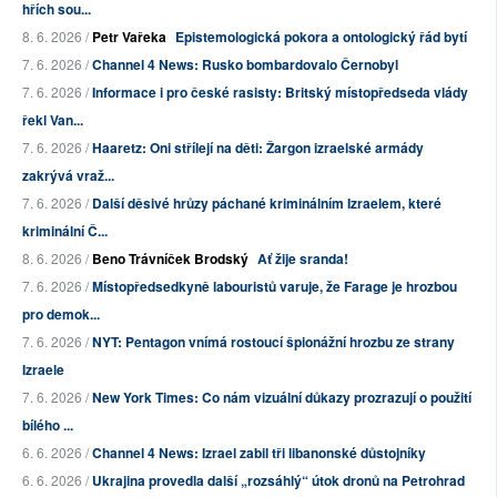
hřích sou...
8. 6. 2026 /
Petr Vařeka
Epistemologická pokora a ontologický řád bytí
7. 6. 2026 /
Channel 4 News: Rusko bombardovalo Černobyl
7. 6. 2026 /
Informace i pro české rasisty: Britský místopředseda vlády
řekl Van...
7. 6. 2026 /
Haaretz: Oni střílejí na děti: Žargon izraelské armády
zakrývá vraž...
7. 6. 2026 /
Další děsivé hrůzy páchané kriminálním Izraelem, které
kriminální Č...
8. 6. 2026 /
Beno Trávníček Brodský
Ať žije sranda!
7. 6. 2026 /
Místopředsedkyně labouristů varuje, že Farage je hrozbou
pro demok...
7. 6. 2026 /
NYT: Pentagon vnímá rostoucí špionážní hrozbu ze strany
Izraele
7. 6. 2026 /
New York Times: Co nám vizuální důkazy prozrazují o použití
bílého ...
6. 6. 2026 /
Channel 4 News: Izrael zabil tři libanonské důstojníky
6. 6. 2026 /
Ukrajina provedla další „rozsáhlý“ útok dronů na Petrohrad