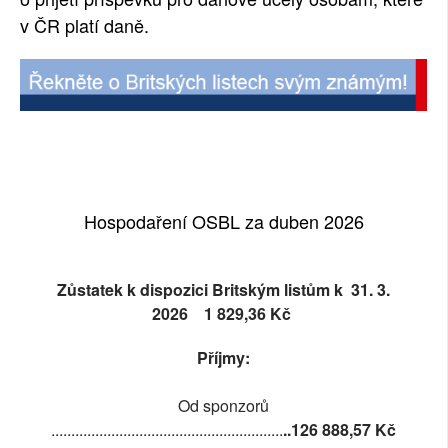
v ČR platí daně.
Hospodaření OSBL za duben 2026
Zůstatek k dispozici Britským listům
k 31. 3.
2026
1 829,36
Kč
Příjmy:
Od sponzorů
..........................................................
..
126 888,57
Kč