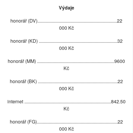
Výdaje
honorář (DV)...................................................................22
000 Kč
honorář (KD) ..................................................................32
000 Kč
honorář (MM) .................................................................9600
Kč
honorář (BK) ...................................................................22
000 Kč
internet .........................................................................842.50
Kč
honorář (FG)....................................................................22
000 Kč