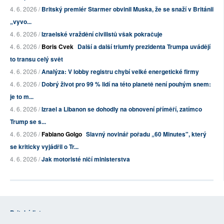
4. 6. 2026 /
Britský premiér Starmer obvinil Muska, že se snaží v Británii
„vyvo...
4. 6. 2026 /
Izraelské vraždění civilistů však pokračuje
4. 6. 2026 /
Boris Cvek
Další a další triumfy prezidenta Trumpa uvádějí
to transu celý svět
4. 6. 2026 /
Analýza: V lobby registru chybí velké energetické firmy
4. 6. 2026 /
Dobrý život pro 99 % lidí na této planetě není pouhým snem:
je to m...
4. 6. 2026 /
Izrael a Libanon se dohodly na obnovení příměří, zatímco
Trump se s...
4. 6. 2026 /
Fabiano Golgo
Slavný novinář pořadu „60 Minutes", který
se kriticky vyjádřil o Tr...
4. 6. 2026 /
Jak motoristé ničí ministerstva
Britské listy
O nás - Britské listy
Stanovy OSBL