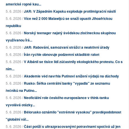
americké ropné kau...
5. 6. 2026 /
JAR: V Západním Kapsku exploduje protiimigrační násilí
5. 6. 2026 /
Více než 2 000 Malawijců se snaží opustit Jihoafrickou
republiku
5. 6. 2026 /
Norský teenager najatý švédskou zločineckou skupinou
využívanou Írá...
5. 6. 2026 /
JAR: Rabování, samozvaní strážci a neaktivní úřady
5. 6. 2026 /
Írán rychle obnovuje podzemní skladiště raket
5. 6. 2026 /
V Albánii se tisíce lidí zúčastnily ekologického protestu. Co s
ním...
5. 6. 2026 /
Akademie věd navrhla Putinovi snížení výdajů na důchody
5. 6. 2026 /
Rusko: Šéfka centrální banky "vypadla" ze seznamu
řečníků na Putino...
5. 6. 2026 /
Neoficiální role českého europoslance v think-tanku
vyvolává otázky...
5. 6. 2026 /
Bělorusko oznámilo "extrémně vysokou" pravděpodobnost
"globální vál...
5. 6. 2026 /
Část potíží s ultrazpracovanými potravinami spočívá už jen