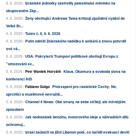
6. 6. 2026 /
Izraelské jednotky zastřelily palestinské miminko na
okupovaném Záp...
6. 6. 2026 /
Ženy obviňující Andrewa Tatea kritizují zpoždění vydání do
Velké Br...
6. 6. 2026 /
Tuzex č. 6, 6. 6. 2026
6. 6. 2026 /
Putin odmítl Zelenského nabídku k setkání a znovu potvrdil
své vá...
6. 6. 2026 /
USA: Pokrytečtí Trumpovi politikové obviňují Evropu z
"omezování sv...
5. 6. 2026 /
Petr Waniek Horváth
Klaus, Okamura a svoboda slova na
konferenci AfD
5. 6. 2026 /
Fabiano Golgo
Překvapení pro rasistické Čechy: Ne,
uprchlíci a muslimové nevraždí...
5. 6. 2026 /
Channel 4 News: Obě strany na sebe střílejí, ale mírnějším
způsobem
5. 6. 2026 /
Jak nedostatek benzínu, motorového oleje a náhradních dílů
ochromuj...
5. 6. 2026 /
Izrael zaútočil na jižní Libanon poté, co nařídil evakuaci devíti