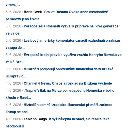
v tom, j...
5. 6. 2026 /
Boris Cvek
Sto let Dušana Cveka aneb osvobodivé
paradoxy jeho života
5. 6. 2026 /
Poradce šéfa Rosněfti vyzval k přípravě na "dvě generace"
ve válce
5. 6. 2026 /
Levicový americký komentátor označil rozhodnutí o zákazu
vstupu do ...
5. 6. 2026 /
Evropská krajní pravice využívá vraždu Henryho Nowaka ve
Velké Brit...
5. 6. 2026 /
Miliardáři podporují obrovskými finančními dary britské
ultrapravic...
4. 6. 2026 /
Channel 4 News: Chaos a rozklad na Blízkém východě
4. 6. 2026 /
„Trapné“: tlak na Merze po neúspěchu Německa v boji o
křeslo v Radě...
4. 6. 2026 /
Hizballáh odmítá izraelsko-libanonské příměří, zatímco
Trump se sna...
4. 6. 2026 /
Fabiano Golgo
Když nálepka nestačí, ale realita také
neodpouští