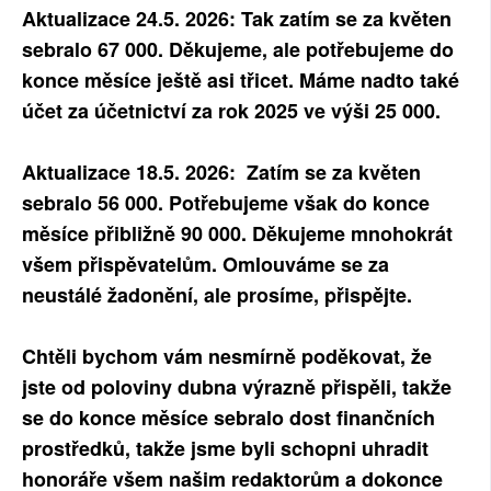
Aktualizace 24.5. 2026: Tak zatím se za květen
SOCIÁLNÍ SÍTĚ
sebralo 67 000. Děkujeme, ale potřebujeme do
konce měsíce ještě asi třicet. Máme nadto také
RUBRIKY
účet za účetnictví za rok 2025 ve výši 25 000.
PLNÁ VERZE STRÁNEK
Aktualizace 18.5. 2026: Zatím se za květen
sebralo 56 000. Potřebujeme však do konce
měsíce přibližně 90 000. Děkujeme mnohokrát
všem přispěvatelům. Omlouváme se za
neustálé žadonění, ale prosíme, přispějte.
Chtěli bychom vám nesmírně poděkovat, že
jste od poloviny dubna výrazně přispěli, takže
se do konce měsíce sebralo dost finančních
prostředků, takže jsme byli schopni uhradit
honoráře všem našim redaktorům a dokonce