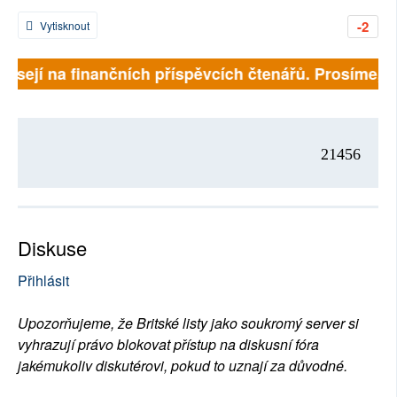
-2
Vytisknout
visejí na finančních příspěvcích čtenářů. Prosíme, při
21456
Diskuse
Přihlásit
Upozorňujeme, že Britské listy jako soukromý server si
vyhrazují právo blokovat přístup na diskusní fóra
jakémukoliv diskutérovi, pokud to uznají za důvodné.