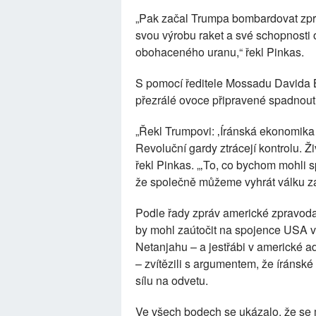
„Pak začal Trumpa bombardovat zprav
svou výrobu raket a své schopnosti 
obohaceného uranu,“ řekl Pinkas.
S pomocí ředitele Mossadu Davida B
přezrálé ovoce připravené spadnout 
„Řekl Trumpovi: ‚Íránská ekonomika j
Revoluční gardy ztrácejí kontrolu. Ži
řekl Pinkas. „‚To, co bychom mohli 
že společně můžeme vyhrát válku za tř
Podle řady zpráv americké zpravodaj
by mohl zaútočit na spojence USA v 
Netanjahu – a jestřábi v americké a
– zvítězili s argumentem, že íránsk
sílu na odvetu.
Ve všech bodech se ukázalo, že se mý