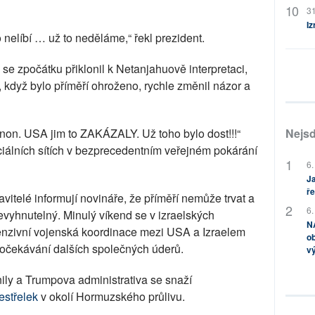
31
Iz
nelíbí … už to neděláme,“ řekl prezident.
se zpočátku přiklonil k Netanjahuově interpretaci,
, když bylo příměří ohroženo, rychle změnil názor a
Nejsd
non. USA jim to ZAKÁZALY. Už toho bylo dost!!!“
ciálních sítích v bezprecedentním veřejném pokárání
6.
Ja
ře
avitelé informují novináře, že příměří nemůže trvat a
6.
evyhnutelný. Minulý víkend se v izraelských
NA
tenzivní vojenská koordinace mezi USA a Izraelem
ob
očekávání dalších společných úderů.
v
ily a Trumpova administrativa se snaží
estřelek
v okolí Hormuzského průlivu.