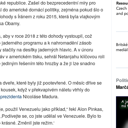
lámské republice. Zašel do bezprecedentní míry pro
al do americké domácí politiky, zejména pokud šlo o
dohody s Íránem z roku 2015, která byla vlajkovým
cka Obamy.
 aby v roce 2018 z této dohody vystoupil, což
ho jaderného programu a k nahromadění zásob
stačily na desítky jaderných hlavic. A v únoru
áv v americkém tisku, sehrál Netanjahu klíčovou roli
 jediným řešením této hrozby a že ji lze snadno
Polit
a dveře, které byly již pootevřené. O měsíc dříve se
Marč
kousek, když v překvapivém náletu vtrhly do
prezidenta
Nicoláse Madura.
e, použil Venezuelu jako příklad,“ řekl Alon Pinkas,
 ‚Podívejte se, co jste udělal ve Venezuele. Bylo to
 krásné. Změnil jste režim.‘