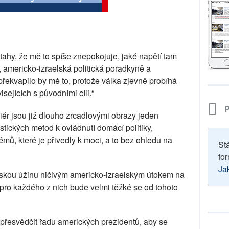
vztahy, že mě to spíše znepokojuje, jaké napětí tam
, americko-izraelská politická poradkyně a
řekvapilo by mě to, protože válka zjevně probíhá
sejících s původními cíli.“
P
iér jsou již dlouho zrcadlovými obrazy jeden
stických metod k ovládnutí domácí politiky,
mů, které je přivedly k moci, a to bez ohledu na
St
for
Ja
skou úžinu ničivým americko-izraelským útokem na
e pro každého z nich bude velmi těžké se od tohoto
u přesvědčit řadu amerických prezidentů, aby se