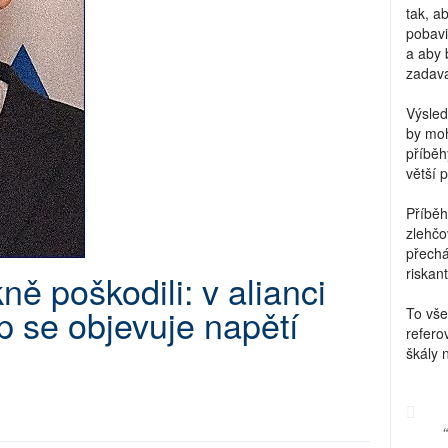
tak, a
pobavi
a aby 
zadava
Výsled
by moh
příběh
větší 
Příběh
zlehčo
přechá
riskant
ě poškodili: v alianci
 se objevuje napětí
To vše
refero
škály 