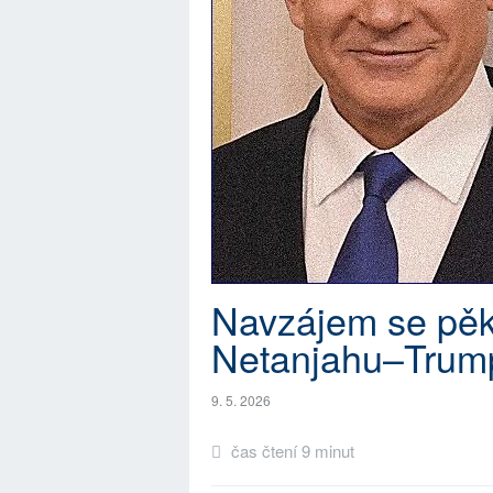
Navzájem se pěkn
Netanjahu–Trump
9. 5. 2026
čas čtení 9 minut