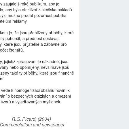
by zaujalo široké publikum, aby je
lo, aby bylo efektivní z hlediska nákladů
bylo možno prodat pozornost publika
telům reklamy.
kem je, že jsou přehlíženy příběhy, které
ly pohoršit, a přednost dostávají
y, které jsou přijatelné a zábavné pro
počet čtenářů.
y, jejichž zpracování je nákladné, jsou
vány nebo opomíjeny, nevšímavě jsou
zeny také ty příběhy, které jsou finančně
ní.
 vede k homogenizaci obsahu novin, k
vání o bezpečných otázkách a omezení
názorů a vyjadřovaných myšlenek.
R.G. Picard, (2004)
“Commercialism and newspaper