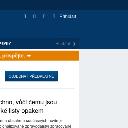
Přihlásit
PĚVKY
ispějte. ➥
OBJEDNAT PŘEDPLATNÉ
hno, vůči čemu jsou
ské listy opakem
ním obsahem současných novin je
ionalizované zpravodajství zpracované