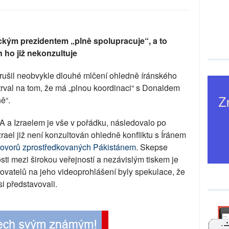
rickým prezidentem „plně spolupracuje“, a to
ho již nekonzultuje
rušil neobvykle dlouhé mlčení ohledně íránského
trval na tom, že má „plnou koordinaci“ s Donaldem
ě“.
SA a Izraelem je vše v pořádku, následovalo po
rael již není konzultován ohledně konfliktu s Íránem
hovorů zprostředkovaných Pákistánem
. Skepse
i mezi širokou veřejností a nezávislým tiskem je
rovatelů na jeho videoprohlášení byly spekulace, že
si představovali.