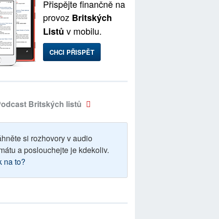
Přispějte finančně na
provoz
Britských
v mobilu.
Listů
CHCI PŘISPĚT
odcast Britských listů
áhněte si rozhovory v audio
mátu a poslouchejte je kdekoliv.
k na to?