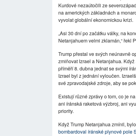
Kurdové nezaútočili ze severozápad
na amerických základnách a monarch
vyvolat globální ekonomickou krizi.
„Asi 30 dní po začátku války, na kon
Netanjahuem velmi zklamán,“ řekl P
Trump přestal ve svých neúnavně op
zmiňovat Izrael a Netanjahua. Když 
příměří 8. dubna jednat se svými írá
Izrael byl z jednání vyloučen. Izraelš
své zpravodajské zdroje, aby se pokus
Existují různé zprávy o tom, co je n
ani íránská raketová výzbroj, ani vy
priority.
Když Trump Netanjahua zmínil, bylo 
bombardoval íránské plynové pole 