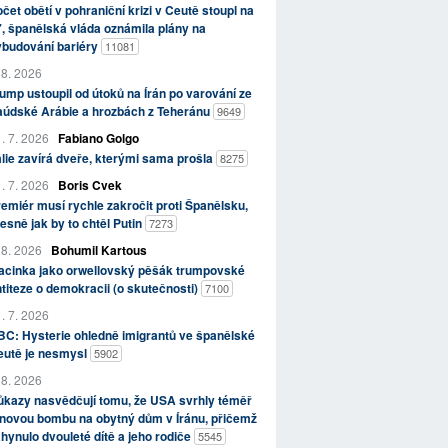
čet obětí v pohraniční krizi v Ceutě stoupl na
, španělská vláda oznámila plány na
ybudování bariéry
11081
 8. 2026
ump ustoupil od útoků na Írán po varování ze
aúdské Arábie a hrozbách z Teheránu
9649
. 7. 2026
Fabiano Golgo
álie zavírá dveře, kterými sama prošla
8275
. 7. 2026
Boris Cvek
emiér musí rychle zakročit proti Španělsku,
esně jak by to chtěl Putin
7273
 8. 2026
Bohumil Kartous
acinka jako orwellovský pěšák trumpovské
titeze o demokracii (o skutečnosti)
7100
. 7. 2026
C: Hysterie ohledně imigrantů ve španělské
eutě je nesmysl
5902
 8. 2026
kazy nasvědčují tomu, že USA svrhly téměř
novou bombu na obytný dům v Íránu, přičemž
hynulo dvouleté dítě a jeho rodiče
5545