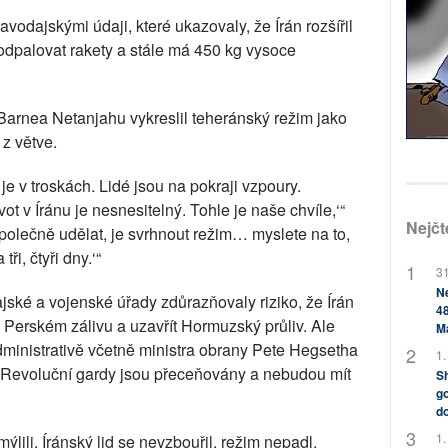
odajskými údaji, které ukazovaly, že Írán rozšířil
odpalovat rakety a stále má 450 kg vysoce
arnea Netanjahu vykreslil teheránský režim jako
z větve.
e v troskách. Lidé jsou na pokraji vzpoury.
vot v Íránu je nesnesitelný. Tohle je naše chvíle,‘“
Nejčt
společně udělat, je svrhnout režim… myslete na to,
i, čtyři dny.‘“
31
Ne
ské a vojenské úřady zdůrazňovaly riziko, že Írán
48
Perském zálivu a uzavřít Hormuzský průliv. Ale
M
dministrativě včetně ministra obrany Pete Hegsetha
1.
é Revoluční gardy jsou přeceňovány a nebudou mít
Sh
go
do
1.
lili. Íránský lid se nevzbouřil, režim nepadl,