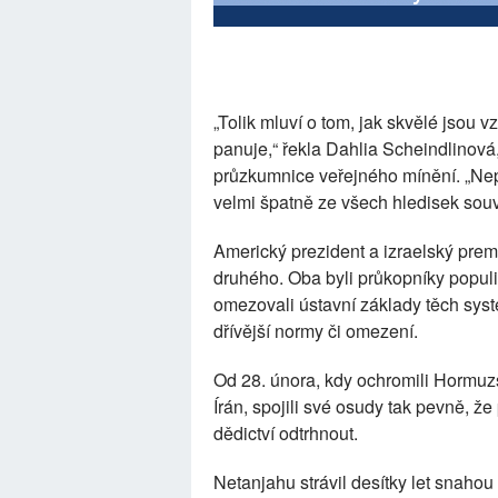
„Tolik mluví o tom, jak skvělé jsou 
panuje,“ řekla Dahlia Scheindlinová
průzkumnice veřejného mínění. „Nep
velmi špatně ze všech hledisek souvi
Americký prezident a izraelský prem
druhého. Oba byli průkopníky populi
omezovali ústavní základy těch systé
dřívější normy či omezení.
Od 28. února, kdy ochromili Hormuz
Írán, spojili své osudy tak pevně, ž
dědictví odtrhnout.
Netanjahu strávil desítky let snaho