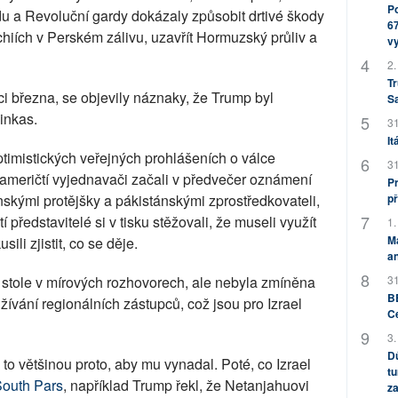
Po
u a Revoluční gardy dokázaly způsobit drtivé škody
67
iích v Perském zálivu, uzavřít Hormuzský průliv a
v
2.
Tr
ci března, se objevily náznaky, že Trump byl
S
inkas.
31
It
timistických veřejných prohlášeních o válce
31
američtí vyjednavači začali v předvečer oznámení
Pr
př
nskými protějšky a pákistánskými zprostředkovateli,
tí představitelé si v tisku stěžovali, že museli využít
1.
M
ili zjistit, co se děje.
an
31
a stole v mírových rozhovorech, ale nebyla zmíněna
BB
užívání regionálních zástupců, což jsou pro Izrael
C
3.
Dů
to většinou proto, aby mu vynadal. Poté, co Izrael
tu
South Pars
, například Trump řekl, že Netanjahuovi
za