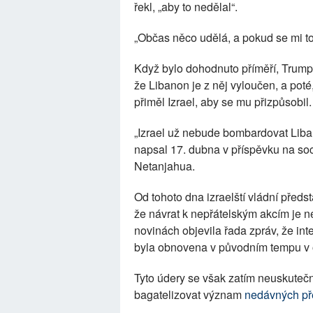
řekl, „aby to nedělal“.
„Občas něco udělá, a pokud se mi to 
Když bylo dohodnuto příměří, Trump 
že Libanon je z něj vyloučen, a poté
přiměl Izrael, aby se mu přizpůsobil.
„Izrael už nebude bombardovat Liba
napsal 17. dubna v příspěvku na so
Netanjahua.
Od tohoto dna izraelští vládní předst
že návrat k nepřátelským akcím je n
novinách objevila řada zpráv, že in
byla obnovena v původním tempu v 
Tyto údery se však zatím neuskutečn
bagatelizovat význam
nedávných př