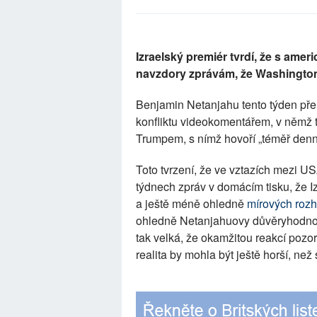
Izraelský premiér tvrdí, že s ame
navzdory zprávám, že Washington 
Benjamin Netanjahu tento týden pře
konfliktu videokomentářem, v němž 
Trumpem, s nímž hovoří „téměř denn
Toto tvrzení, že ve vztazích mezi U
týdnech zpráv v domácím tisku, že Iz
a ještě méně ohledně
mírových roz
ohledně Netanjahuovy důvěryhodnost
tak velká, že okamžitou reakcí pozo
realita by mohla být ještě horší, než 