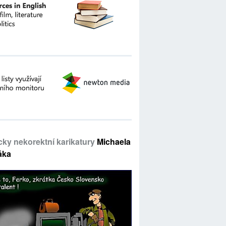
icky nekorektní karikatury
Michaela
áka