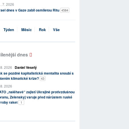
. 7. 2026
rael dnes v Gaze zabil osmiletou Ritu
4584
Týden
Měsíc
Rok
Vše
ílenější dnes
 8. 2026
Daniel Veselý
k se pozdně kapitalistická mentalita snoubí s
šením klimatické krize?
43
 8. 2026
TO „naléhavě“ zajistí Ukrajině protivzdušnou
ranu, Zelenskyj varuje před nárůstem ruské
ýroby raket
1