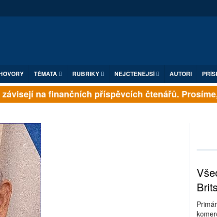
HOVORY
TÉMATA
RUBRIKY
NEJČTENĚJŠÍ
AUTOŘI
PŘÍS
ávisejí na finančních příspěvcích čtenářů. Prosíme, př
Všec
Brit
Primár
komerc