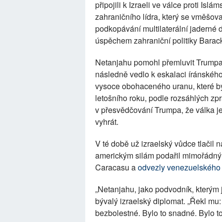
připojili k Izraeli ve válce proti Is
zahraničního lídra, který se vměšov
podkopávání multilaterální jaderné 
úspěchem zahraniční politiky Bara
Netanjahu pomohl přemluvit Trumpa,
následně vedlo k eskalaci íránské
vysoce obohaceného uranu, které by 
letošního roku, podle rozsáhlých zpr
v přesvědčování Trumpa, že válka je
vyhrát.
V té době už izraelský vůdce tlačil n
americkým silám podařil mimořádný 
Caracasu a
odvezly venezuelského 
„Netanjahu, jako podvodník, kterým j
bývalý izraelský diplomat. „Řekl mu:
bezbolestné. Bylo to snadné. Bylo to