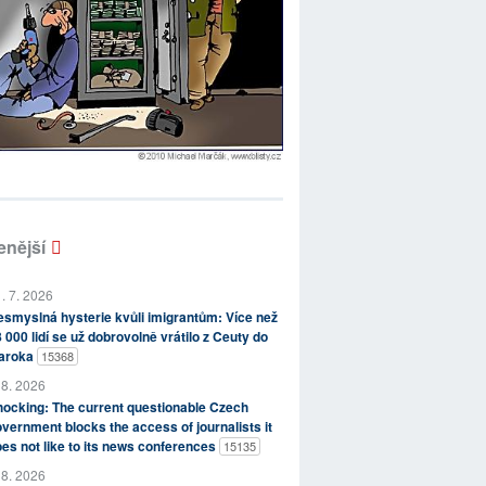
enější
. 7. 2026
smyslná hysterie kvůli imigrantům: Více než
 000 lidí se už dobrovolně vrátilo z Ceuty do
aroka
15368
 8. 2026
ocking: The current questionable Czech
vernment blocks the access of journalists it
es not like to its news conferences
15135
 8. 2026