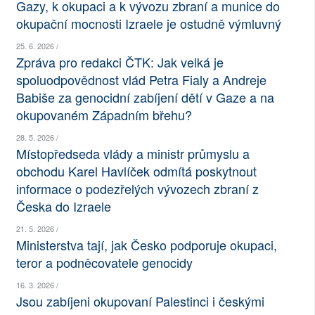
Gazy, k okupaci a k vývozu zbraní a munice do
SOCIÁLNÍ SÍTĚ
okupační mocnosti Izraele je ostudně výmluvný
25. 6. 2026 /
RUBRIKY
Zpráva pro redakci ČTK: Jak velká je
spoluodpovědnost vlád Petra Fialy a Andreje
PLNÁ VERZE STRÁNEK
Babiše za genocidní zabíjení dětí v Gaze a na
okupovaném Západním břehu?
28. 5. 2026 /
Místopředseda vlády a ministr průmyslu a
obchodu Karel Havlíček odmítá poskytnout
informace o podezřelých vývozech zbraní z
Česka do Izraele
21. 5. 2026 /
Ministerstva tají, jak Česko podporuje okupaci,
teror a podněcovatele genocidy
16. 3. 2026 /
Jsou zabíjeni okupovaní Palestinci i českými