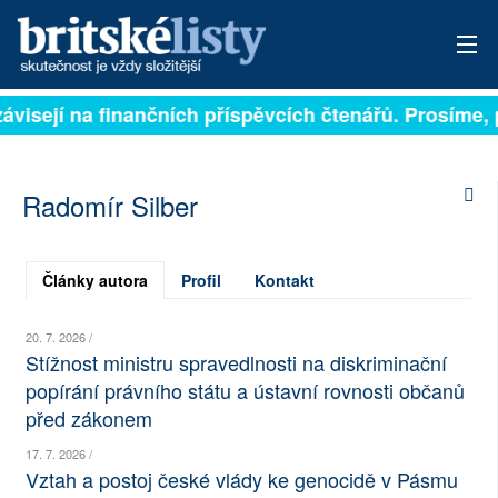
 závisejí na finančních příspěvcích čtenářů. Prosíme, 
PŘIHLÁSIT
AKTUÁLNÍ VYDÁNÍ
Radomír Silber
ARCHIV
ROZHOVORY
Články autora
Profil
Kontakt
TÉMATA
20. 7. 2026 /
Stížnost ministru spravedlnosti na diskriminační
NEJČTENĚJŠÍ ZA 7 DNÍ
popírání právního státu a ústavní rovnosti občanů
před zákonem
AUTOŘI
17. 7. 2026 /
PŘÍSPĚVKY NA PROVOZ
Vztah a postoj české vlády ke genocidě v Pásmu