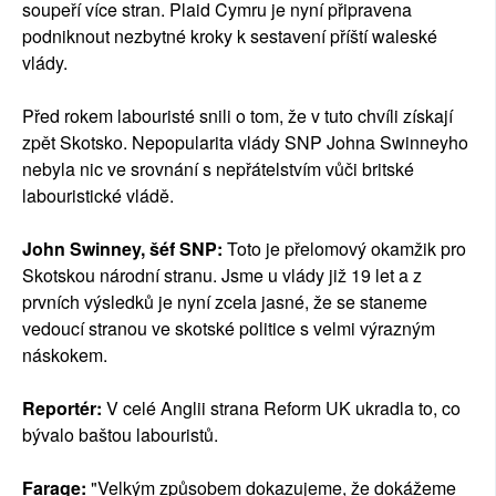
soupeří více stran. Plaid Cymru je nyní připravena
podniknout nezbytné kroky k sestavení příští waleské
vlády.
Před rokem labouristé snili o tom, že v tuto chvíli získají
zpět Skotsko. Nepopularita vlády SNP Johna Swinneyho
nebyla nic ve srovnání s nepřátelstvím vůči britské
labouristické vládě.
John Swinney, šéf SNP:
Toto je přelomový okamžik pro
Skotskou národní stranu. Jsme u vlády již 19 let a z
prvních výsledků je nyní zcela jasné, že se staneme
vedoucí stranou ve skotské politice s velmi výrazným
náskokem.
Reportér:
V celé Anglii strana Reform UK ukradla to, co
bývalo baštou labouristů.
Farage:
"Velkým způsobem dokazujeme, že dokážeme