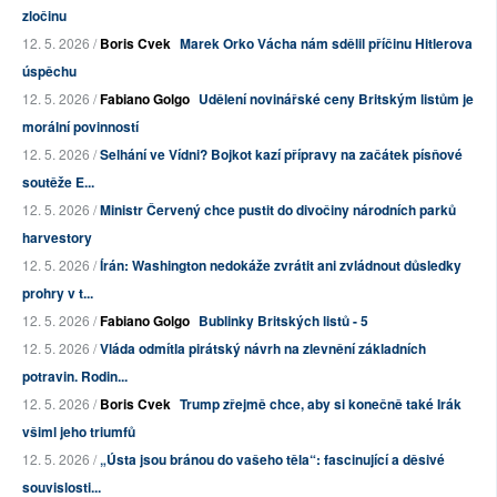
zločinu
12. 5. 2026 /
Boris Cvek
Marek Orko Vácha nám sdělil příčinu Hitlerova
úspěchu
12. 5. 2026 /
Fabiano Golgo
Udělení novinářské ceny Britským listům je
morální povinností
12. 5. 2026 /
Selhání ve Vídni? Bojkot kazí přípravy na začátek písňové
soutěže E...
12. 5. 2026 /
Ministr Červený chce pustit do divočiny národních parků
harvestory
12. 5. 2026 /
Írán: Washington nedokáže zvrátit ani zvládnout důsledky
prohry v t...
12. 5. 2026 /
Fabiano Golgo
Bublinky Britských listů - 5
12. 5. 2026 /
Vláda odmítla pirátský návrh na zlevnění základních
potravin. Rodin...
12. 5. 2026 /
Boris Cvek
Trump zřejmě chce, aby si konečně také Irák
všiml jeho triumfů
12. 5. 2026 /
„Ústa jsou bránou do vašeho těla“: fascinující a děsivé
souvislosti...