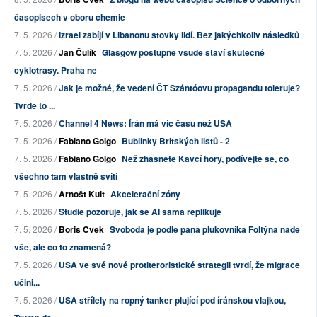
časopisech v oboru chemie
7. 5. 2026 /
Izrael zabíjí v Libanonu stovky lidí. Bez jakýchkoliv následků
7. 5. 2026 /
Jan Čulík
Glasgow postupně všude staví skutečné
cyklotrasy. Praha ne
7. 5. 2026 /
Jak je možné, že vedení ČT Szántóovu propagandu toleruje?
Tvrdě to ...
7. 5. 2026 /
Channel 4 News: Írán má víc času než USA
7. 5. 2026 /
Fabiano Golgo
Bublinky Britských listů - 2
7. 5. 2026 /
Fabiano Golgo
Než zhasnete Kavčí hory, podívejte se, co
všechno tam vlastně svítí
7. 5. 2026 /
Arnošt Kult
Akcelerační zóny
7. 5. 2026 /
Studie pozoruje, jak se AI sama replikuje
7. 5. 2026 /
Boris Cvek
Svoboda je podle pana plukovníka Foltýna nade
vše, ale co to znamená?
7. 5. 2026 /
USA ve své nové protiteroristické strategii tvrdí, že migrace
učini...
7. 5. 2026 /
USA střílely na ropný tanker plující pod íránskou vlajkou,