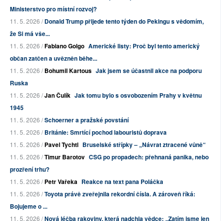
Ministerstvo pro místní rozvoj?
11. 5. 2026 /
Donald Trump přijede tento týden do Pekingu s vědomím,
že Si má vše...
11. 5. 2026 /
Fabiano Golgo
Americké listy: Proč byl tento americký
občan zatčen a uvězněn běhe...
11. 5. 2026 /
Bohumil Kartous
Jak jsem se účastnil akce na podporu
Ruska
11. 5. 2026 /
Jan Čulík
Jak tomu bylo s osvobozením Prahy v květnu
1945
11. 5. 2026 /
Schoerner a pražské povstání
11. 5. 2026 /
Británie: Smrtící pochod labouristů doprava
11. 5. 2026 /
Pavel Tychtl
Bruselské střípky – „Návrat ztracené vůně“
11. 5. 2026 /
Timur Barotov
CSG po propadech: přehnaná panika, nebo
prozření trhu?
11. 5. 2026 /
Petr Vařeka
Reakce na text pana Poláčka
11. 5. 2026 /
Toyota právě zveřejnila rekordní čísla. A zároveň říká:
Bojujeme o ...
11. 5. 2026 /
Nová léčba rakoviny, která nadchla vědce: „Zatím jsme jen