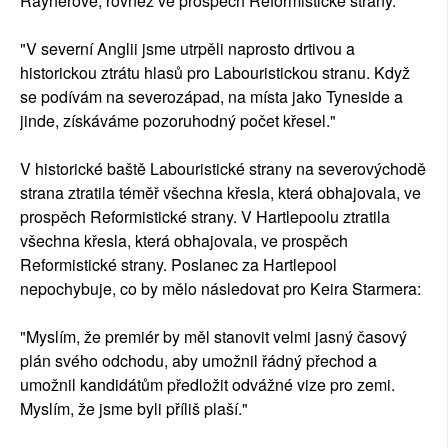
Raynerové, rovněž ve prospěch Reformistické strany.
"V severní Anglii jsme utrpěli naprosto drtivou a
historickou ztrátu hlasů pro Labouristickou stranu. Když
se podívám na severozápad, na místa jako Tyneside a
jinde, získáváme pozoruhodný počet křesel."
V historické baště Labouristické strany na severovýchodě
strana ztratila téměř všechna křesla, která obhajovala, ve
prospěch Reformistické strany. V Hartlepoolu ztratila
všechna křesla, která obhajovala, ve prospěch
Reformistické strany. Poslanec za Hartlepool
nepochybuje, co by mělo následovat pro Keira Starmera:
"Myslím, že premiér by měl stanovit velmi jasný časový
plán svého odchodu, aby umožnil řádný přechod a
umožnil kandidátům předložit odvážné vize pro zemi.
Myslím, že jsme byli příliš plaší."