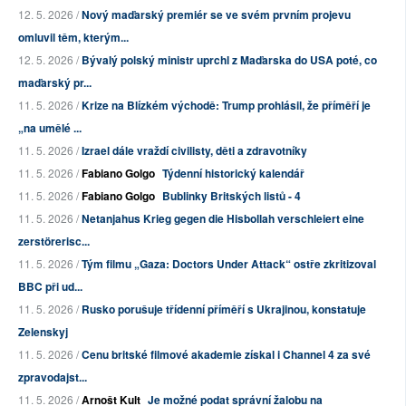
12. 5. 2026 /
Nový maďarský premiér se ve svém prvním projevu
omluvil těm, kterým...
12. 5. 2026 /
Bývalý polský ministr uprchl z Maďarska do USA poté, co
maďarský pr...
11. 5. 2026 /
Krize na Blízkém východě: Trump prohlásil, že příměří je
„na umělé ...
11. 5. 2026 /
Izrael dále vraždí civilisty, děti a zdravotníky
11. 5. 2026 /
Fabiano Golgo
Týdenní historický kalendář
11. 5. 2026 /
Fabiano Golgo
Bublinky Britských listů - 4
11. 5. 2026 /
Netanjahus Krieg gegen die Hisbollah verschleiert eine
zerstörerisc...
11. 5. 2026 /
Tým filmu „Gaza: Doctors Under Attack“ ostře zkritizoval
BBC při ud...
11. 5. 2026 /
Rusko porušuje třídenní příměří s Ukrajinou, konstatuje
Zelenskyj
11. 5. 2026 /
Cenu britské filmové akademie získal i Channel 4 za své
zpravodajst...
11. 5. 2026 /
Arnošt Kult
Je možné podat správní žalobu na