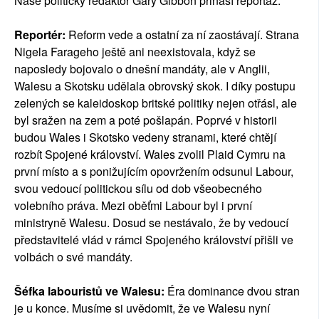
Naše politický redaktor Gary Gibbon přináší reportáž.
Reportér:
Reform vede a ostatní za ní zaostávají. Strana
Nigela Farageho ještě ani neexistovala, když se
naposledy bojovalo o dnešní mandáty, ale v Anglii,
Walesu a Skotsku udělala obrovský skok. I díky postupu
zelených se kaleidoskop britské politiky nejen otřásl, ale
byl sražen na zem a poté pošlapán. Poprvé v historii
budou Wales i Skotsko vedeny stranami, které chtějí
rozbít Spojené království. Wales zvolil Plaid Cymru na
první místo a s ponižujícím opovržením odsunul Labour,
svou vedoucí politickou sílu od dob všeobecného
volebního práva. Mezi oběťmi Labour byl i první
ministryně Walesu. Dosud se nestávalo, že by vedoucí
představitelé vlád v rámci Spojeného království přišli ve
volbách o své mandáty.
Šéfka labouristů ve Walesu:
Éra dominance dvou stran
je u konce. Musíme si uvědomit, že ve Walesu nyní