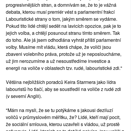
progresivnějších stran, a domnívám se, že to je vážná
debata, kterou musí premiér vést s parlamentní frakcí
Labouristické strany o tom, jakým směrem se vydáme.
Pokud tito lidé chtějí sedět na lavicích opozice, pak je to
jejich volba, a chtějí posunout stranu tímto směrem. Tak
do toho. Ale já jsem odhodlána vyhrát příští parlamentní
volby. Musíme mít vládu, která chápe, že voliči jsou
zbaveni volebního práva, protože už je neposloucháme,
už jim nerozumíme a už nesoustředíme investice a
energii na voliče v oblastech tzv. rudé, labouristické zdi."
Většina nejbližších poradců Keira Starmera jako lídra
labouristů ho tlačí, aby se soustředil na voliče z rudé zdi
(v severní Anglii).
"Mám na mysli, že se tu potýkáme s jakousi deziluzí
voličů v průmyslovém měřítku, že? Lidé, kteří mají pocit,
že sociální smlouva, kterou uzavřeli s vládou, už prostě