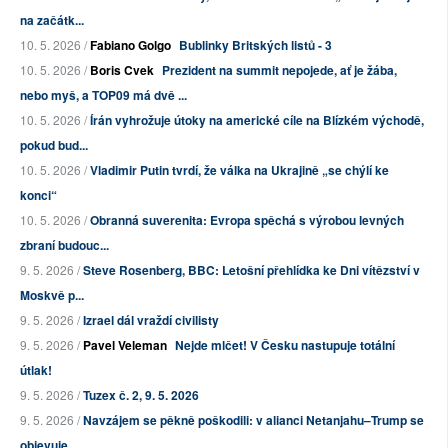
na začátk...
10. 5. 2026 /
Fabiano Golgo
Bublinky Britských listů - 3
10. 5. 2026 /
Boris Cvek
Prezident na summit nepojede, ať je žába,
nebo myš, a TOP09 má dvě ...
10. 5. 2026 /
Írán vyhrožuje útoky na americké cíle na Blízkém východě,
pokud bud...
10. 5. 2026 /
Vladimir Putin tvrdí, že válka na Ukrajině „se chýlí ke
konci“
10. 5. 2026 /
Obranná suverenita: Evropa spěchá s výrobou levných
zbraní budouc...
9. 5. 2026 /
Steve Rosenberg, BBC: Letošní přehlídka ke Dni vítězství v
Moskvě p...
9. 5. 2026 /
Izrael dál vraždí civilisty
9. 5. 2026 /
Pavel Veleman
Nejde mlčet! V Česku nastupuje totální
útlak!
9. 5. 2026 /
Tuzex č. 2, 9. 5. 2026
9. 5. 2026 /
Navzájem se pěkně poškodili: v alianci Netanjahu–Trump se
objevuje ...