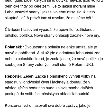
nefunguje. Lidé, kterých se to dotýká nejvíce, jsou voliči z
dělnické třídy po celé zemi. Je to jakási morální mise
Labouristické strany i jakási volební mise sloužit této
skupině lidí. A právě tam si myslím, že musíme být."
Čtvrteční hlasování vypadá, že upevnilo roztříštěnou
britskou politiku. Nové strany ohlašují začátek nové éry.
Polanski:
"Dvoustranná politika nejenže umírá, ale je
mrtvá a pohřbená. A ať už jde o odmítnutí labouristů zde,
nebo o celostátní trend, je zcela jasné, že nová politika je
soubojem Strany zelených proti straně Reform UK.L
Reportér:
Zelení Zacka Polanského vyhráli volby na
starostu v londýnské čtvrti Hackney a doufají, že v
následujících hodinách budou slavit mnoho dalších
postupů do vnitřních městských oblastí labouristů.
Konzervativci ohlašovali své dobré zprávy, jako je