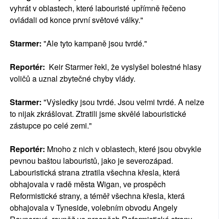
vyhrát v oblastech, které labouristé upřímně řečeno
ovládali od konce první světové války."
Starmer:
"Ale tyto kampaně jsou tvrdé."
Reportér:
Keir Starmer řekl, že vyslyšel bolestné hlasy
voličů a uznal zbytečné chyby vlády.
Starmer:
"Výsledky jsou tvrdé. Jsou velmi tvrdé. A nelze
to nijak zkrášlovat. Ztratili jsme skvělé labouristické
zástupce po celé zemi."
Reportér:
Mnoho z nich v oblastech, které jsou obvykle
pevnou baštou labouristů, jako je severozápad.
Labouristická strana ztratila všechna křesla, která
obhajovala v radě města Wigan, ve prospěch
Reformistické strany, a téměř všechna křesla, která
obhajovala v Tyneside, volebním obvodu Angely