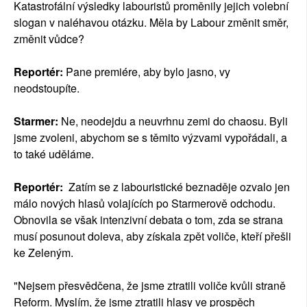
Katastrofální výsledky labouristů proměnily jejich volební
slogan v naléhavou otázku. Měla by Labour změnit směr,
změnit vůdce?
Reportér:
Pane premiére, aby bylo jasno, vy
neodstoupíte.
Starmer:
Ne, neodejdu a neuvrhnu zemi do chaosu. Byli
jsme zvoleni, abychom se s těmito výzvami vypořádali, a
to také uděláme.
Reportér:
Zatím se z labouristické beznaděje ozvalo jen
málo nových hlasů volajících po Starmerově odchodu.
Obnovila se však intenzivní debata o tom, zda se strana
musí posunout doleva, aby získala zpět voliče, kteří přešli
ke Zeleným.
"Nejsem přesvědčena, že jsme ztratili voliče kvůli straně
Reform. Myslím, že jsme ztratili hlasy ve prospěch