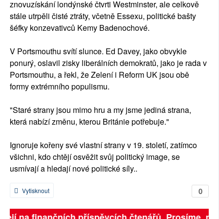
znovuzískání londýnské čtvrti Westminster, ale celkově
stále utrpěli čisté ztráty, včetně Essexu, politické bašty
šéfky konzevativců Kemy Badenochové.
V Portsmouthu svítí slunce. Ed Davey, jako obvykle
ponurý, oslavil zisky liberálních demokratů, jako je rada v
Portsmouthu, a řekl, že Zelení i Reform UK jsou obě
formy extrémního populismu.
"Staré strany jsou mimo hru a my jsme jediná strana,
která nabízí změnu, kterou Británie potřebuje."
Ignoruje kořeny své vlastní strany v 19. století, zatímco
všichni, kdo chtějí osvěžit svůj politický image, se
usmívají a hledají nové politické síly..
0
Vytisknout
sejí na finančních příspěvcích čtenářů. Prosíme, přisp