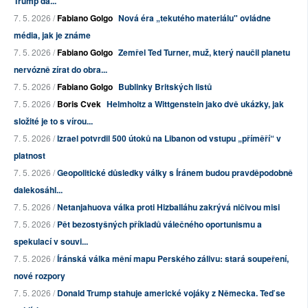
Trump da...
7. 5. 2026 /
Fabiano Golgo
Nová éra „tekutého materiálu" ovládne
média, jak je známe
7. 5. 2026 /
Fabiano Golgo
Zemřel Ted Turner, muž, který naučil planetu
nervózně zírat do obra...
7. 5. 2026 /
Fabiano Golgo
Bublinky Britských listů
7. 5. 2026 /
Boris Cvek
Helmholtz a Wittgenstein jako dvě ukázky, jak
složité je to s vírou...
7. 5. 2026 /
Izrael potvrdil 500 útoků na Libanon od vstupu „příměří“ v
platnost
7. 5. 2026 /
Geopolitické důsledky války s Íránem budou pravděpodobně
dalekosáhl...
7. 5. 2026 /
Netanjahuova válka proti Hizballáhu zakrývá ničivou misi
7. 5. 2026 /
Pět bezostyšných příkladů válečného oportunismu a
spekulací v souvi...
7. 5. 2026 /
Íránská válka mění mapu Perského zálivu: stará soupeření,
nové rozpory
7. 5. 2026 /
Donald Trump stahuje americké vojáky z Německa. Teď se