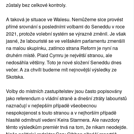
zůstaly bez celkové kontroly.
A taková je situace ve Walesu. Nemůžeme sice provést
přímé srovnání s posledními volbami do Seneddu v roce
2021, protože volební systém se výrazně změnil. Je však
jasné, že labouristé se ve velšském parlamentu zmenšili
na malou skupinku, zatímco strana Reform je nyní na
druhém místě. Plaid Cymru je největší stranou, ale
nedosáhla většiny. Toto je nové složení Seneddu dnes
večer. A za chvíli budeme mít nejnovější výsledky ze
Skotska.
Volby do místních zastupitelstev jsou často popisovány
jako referendum o vládní straně a dnešní ztráty labouristů
naznačují v nejlepším případě všeobecnou
nespokojenost s touto stranou a v nejhorším případě
hlasité odmítnutí vedení Keira Starmera. Ale navzdory
těmto výsledkům premiér trvá na tom, že nikam neodejde.