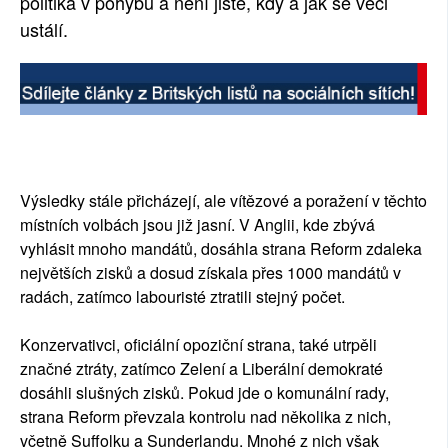
politika v pohybu a není jisté, kdy a jak se věci
ustálí.
Výsledky stále přicházejí, ale vítězové a poražení v těchto
místních volbách jsou již jasní. V Anglii, kde zbývá
vyhlásit mnoho mandátů, dosáhla strana Reform zdaleka
největších zisků a dosud získala přes 1000 mandátů v
radách, zatímco labouristé ztratili stejný počet.
Konzervativci, oficiální opoziční strana, také utrpěli
značné ztráty, zatímco Zelení a Liberální demokraté
dosáhli slušných zisků. Pokud jde o komunální rady,
strana Reform převzala kontrolu nad několika z nich,
včetně Suffolku a Sunderlandu. Mnohé z nich však