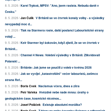
8. 5. 2026 /
Karel Trpkoš, MPSV: "Ano, jsem rasista. Nebudu danit v
Česku."
8. 5. 2026 /
Jan Čulík
V Británii se ve čtvrtek konaly volby - a výsledky
nevypadají moc d...
9. 5. 2026 /
Tlak na Starmera roste, další poslanci Labouristické strany
volají ...
9. 5. 2026 /
Keir Starmer byl šokován, když zjistil, že se ve čtvrtek v
Británii...
8. 5. 2026 /
Channel 4 News: Volební výsledky v Británii: Zlikvidovali
Polanski ...
8. 5. 2026 /
Británie: Jak jsme se poučili z voleb v květnu 2026
8. 5. 2026 /
Jak se vyvíjel „katastrofální“ večer labouristů, zatímco
strana Ref...
8. 5. 2026 /
Boris Cvek
Nacismus včera, dnes a zítra
8. 5. 2026 /
Petr Vařeka
Hvězdné nebe nade mnou: úvahy o
geologickém čase, kosmické nicotnos...
8. 5. 2026 /
Josef Poláček
Existuje absolutní morálka?
8. 5. 2026 /
Boris Cvek
Z blogu na webu časopisu Science o odborných