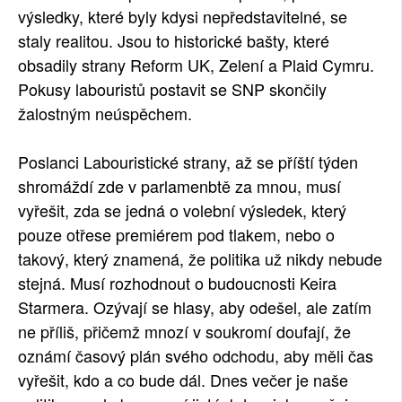
výsledky, které byly kdysi nepředstavitelné, se
staly realitou. Jsou to historické bašty, které
obsadily strany Reform UK, Zelení a Plaid Cymru.
Pokusy labouristů postavit se SNP skončily
žalostným neúspěchem.
Poslanci Labouristické strany, až se příští týden
shromáždí zde v parlamenbtě za mnou, musí
vyřešit, zda se jedná o volební výsledek, který
pouze otřese premiérem pod tlakem, nebo o
takový, který znamená, že politika už nikdy nebude
stejná. Musí rozhodnout o budoucnosti Keira
Starmera. Ozývají se hlasy, aby odešel, ale zatím
ne příliš, přičemž mnozí v soukromí doufají, že
oznámí časový plán svého odchodu, aby měli čas
vyřešit, kdo a co bude dál. Dnes večer je naše