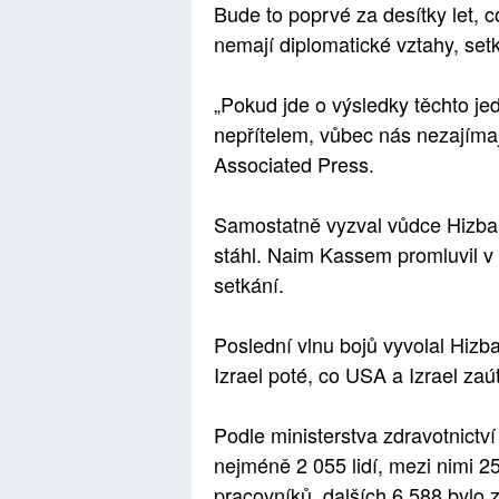
Bude to poprvé za desítky let, c
nemají diplomatické vztahy, setka
„Pokud jde o výsledky těchto j
nepřítelem, vůbec nás nezajímají
Associated Press.
Samostatně vyzval vůdce Hizbal
stáhl. Naim Kassem promluvil v
setkání.
Poslední vlnu bojů vyvolal Hizbal
Izrael poté, co USA a Izrael zaút
Podle ministerstva zdravotnictví
nejméně 2 055 lidí, mezi nimi 2
pracovníků, dalších 6 588 bylo z