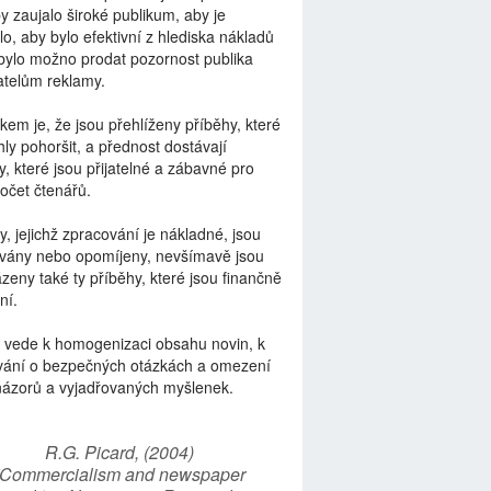
by zaujalo široké publikum, aby je
lo, aby bylo efektivní z hlediska nákladů
bylo možno prodat pozornost publika
telům reklamy.
kem je, že jsou přehlíženy příběhy, které
ly pohoršit, a přednost dostávají
y, které jsou přijatelné a zábavné pro
počet čtenářů.
y, jejichž zpracování je nákladné, jsou
vány nebo opomíjeny, nevšímavě jsou
zeny také ty příběhy, které jsou finančně
ní.
 vede k homogenizaci obsahu novin, k
vání o bezpečných otázkách a omezení
názorů a vyjadřovaných myšlenek.
R.G. Picard, (2004)
“Commercialism and newspaper