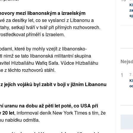
Kl
za
hovory mezi libanonským a izraelským
s
é za desítky let, co se vyslanci z Libanonu a
tahy, setkají tváří v tvář při přímých rozhovorech.
rostředkovat příměří s Izraelem.
odami, které by mohly vzejít z libanonsko-
ti nimž se tato libanonská militantní skupina
Nejsd
avitel Hizballáhu Wafiq Safa. Vůdce Hizballáhu
 z těchto rozhovorů stáhl.
7.
Kl
z jejích vojáků byl zabit v boji v jižním Libanonu
od
í uranu na dobu až pěti let poté, co USA při
 20 let
, informoval deník New York Times s tím, že
ou nabídku odmítla.