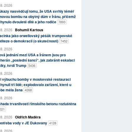
 8. 2026
kazy nasvědčují tomu, že USA svrhly téměř
novou bombu na obytný dům v Íránu, přičemž
hynulo dvouleté dítě a jeho rodiče
7893
 8. 2026
Bohumil Kartous
acinka jako orwellovský pěšák trumpovské
titeze o demokracii (o skutečnosti)
7452
 8. 2026
vá jednání mezi USA a Íránem jsou pro
herán „poslední šancí“, jak zabránit eskalaci
lky, tvrdí Trump
5436
 8. 2026
ři výbuchu bomby v moskevské restauraci
hynuli tři lidé; explodovalo zařízení, které u
ebe měla žena
4268
 8. 2026
hada trvanlivosti římského betonu rozluštěna
221
 8. 2026
Oldřich Maděra
potřeba vody v JE Dukovany
4128
 8. 2026