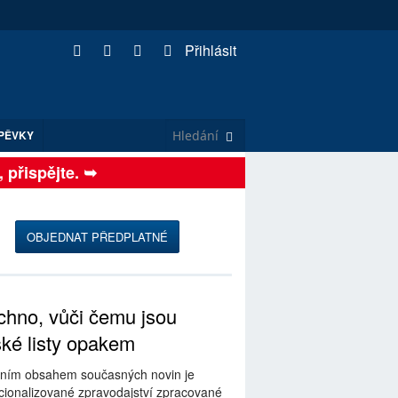
Přihlásit
PĚVKY
ispějte. ➥
OBJEDNAT PŘEDPLATNÉ
hno, vůči čemu jsou
ské listy opakem
ním obsahem současných novin je
ionalizované zpravodajství zpracované