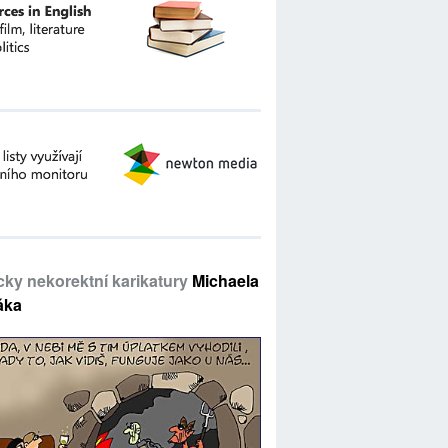
icky nekorektní karikatury
Michaela
áka