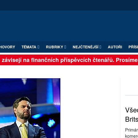
HOVORY
TÉMATA
RUBRIKY
NEJČTENĚJŠÍ
AUTOŘI
PŘÍS
ávisejí na finančních příspěvcích čtenářů. Prosíme, př
Všec
Brit
Primár
komerc