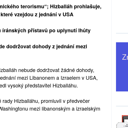
mického terorismu“; Hizballáh prohlašuje,
které vzejdou z jednání v USA
íránských přístavů po uplynutí lhůty
ude dodržovat dohody z jednání mezi
Hizballáh nebude dodržovat žádné dohody,
h jednání mezi Libanonem a Izraelem v USA,
edl vysoký představitel Hizballáhu.
é rady Hizballáhu, promluvil v předvečer
e Washingtonu mezi libanonským a izraelským