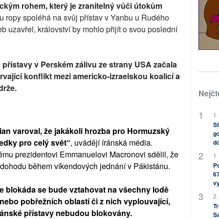
kým rohem, který je zranitelný vůči útokům
u ropy spoléhá na svůj přístav v Yanbu u Rudého
 uzavřel, království by mohlo přijít o svou poslední
é přístavy v Perském zálivu ze strany USA začala
rvající konflikt mezi americko-izraelskou koalicí a
drže.
Nejčt
1.
Sh
an varoval, že jakákoli hrozba pro Hormuzský
go
edky pro celý svět“
, uvádějí íránská média.
do
ému prezidentovi Emmanuelovi Macronovi sdělil, že
1.
dohodu během víkendových jednání v Pákistánu.
Po
67
v
 že blokáda se bude vztahovat na všechny lodě
2.
nebo pobřežních oblastí či z nich vyplouvající,
Tr
 íránské přístavy nebudou blokovány.
S