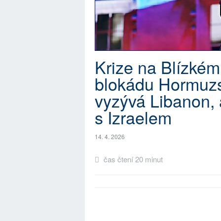
Krize na Blízkém
blokádu Hormuzsk
vyzývá Libanon, 
s Izraelem
14. 4. 2026
čas čtení 20 minut