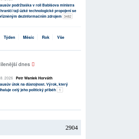
ausův podržtaška v roli Babišova ministra
hraničí tají úzké technologické propojení se
přízněným dezinformačním zdrojem
3482
Týden
Měsíc
Rok
Vše
ílenější dnes
 8. 2026
Petr Waniek Horváth
ausův útok na důstojnost. Výrok, který
haluje celý jeho politický příběh
1
2904