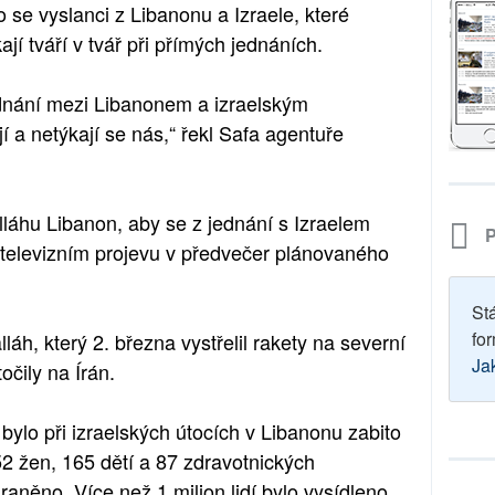
o se vyslanci z Libanonu a Izraele, které
jí tváří v tvář při přímých jednáních.
ednání mezi Libanonem a izraelským
 a netýkají se nás,“ řekl Safa agentuře
láhu Libanon, aby se z jednání s Izraelem
P
 televizním projevu v předvečer plánovaného
St
for
láh, který 2. března vystřelil rakety na severní
Ja
očily na Írán.
 bylo při izraelských útocích v Libanonu zabito
52 žen, 165 dětí a 87 zdravotnických
raněno. Více než 1 milion lidí bylo vysídleno.