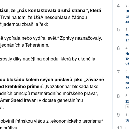
3.
sil, že „nás kontaktovala druhá strana“, která
Dů
tu
.
Trval na tom, že USA nesouhlasí s žádnou
za
 jadernou zbraň, a řekl:
1.
M
 vydírala nebo vydíral svět.“ Zprávy naznačovaly,
an
 v jednáních s Teheránem.
4.
No
rostly díky naději na dohodu, která by ukončila
Te
vá
2.
P
kou blokádu kolem svých přístavů jako „závažné
za
ed křehkého příměří.
„Nezákonná“ blokáda také
s
adních principů mezinárodního mořského práva“,
5.
 Amir Saeid Iravani v dopise generálnímu
Zá
i.
4
3.
S
bvinil íránskou vládu z „ekonomického terorismu“
 průlivu.
3.