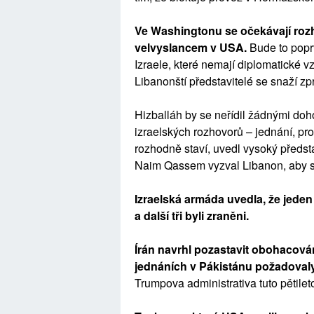
Ve Washingtonu se očekávají roz
velvyslancem v USA.
Bude to poprv
Izraele, které nemají diplomatické vz
Libanonští představitelé se snaží zp
Hizballáh by se neřídil žádnými doh
izraelských rozhovorů – jednání, pro
rozhodně staví, uvedl vysoký předst
Naim Qassem vyzval Libanon, aby se
Izraelská armáda uvedla, že jeden 
a další tři byli zraněni.
Írán navrhl pozastavit obohacován
jednáních v Pákistánu požadovaly
Trumpova administrativa tuto pětilet