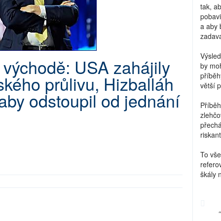
tak, a
pobavi
a aby 
zadava
Výsled
 východě: USA zahájily
by moh
příběh
ého průlivu, Hizballáh
větší 
aby odstoupil od jednání
Příběh
zlehčo
přechá
riskant
To vše
refero
škály 