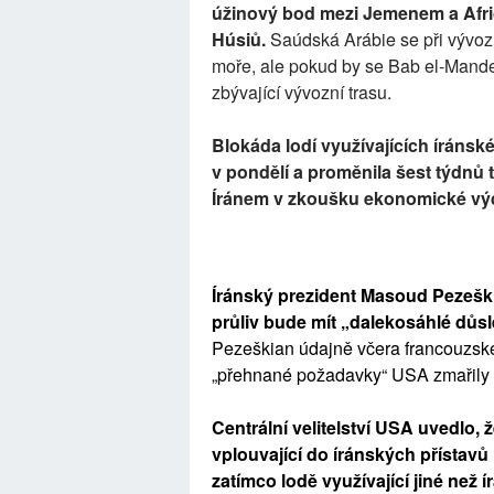
úžinový bod mezi Jemenem a Afric
Húsiů.
Saúdská Arábie se při vývoz
moře, ale pokud by se Bab el-Mandeb
zbývající vývozní trasu.
Blokáda lodí využívajících íránsk
v pondělí a proměnila šest týdnů t
Íránem v zkoušku ekonomické vý
Íránský prezident Masoud Pezeški
průliv bude mít „dalekosáhlé důsl
Pezeškian údajně včera francouzsk
„přehnané požadavky“ USA zmařily 
Centrální velitelství USA uvedlo,
vplouvající do íránských přístavů 
zatímco lodě využívající jiné než