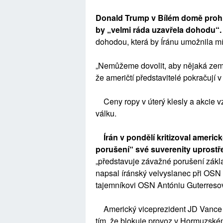
Donald Trump v Bílém domě prohlá
by „velmi ráda uzavřela dohodu“
dohodou, která by Íránu umožnila mít
„Nemůžeme dovolit, aby nějaká země
že američtí představitelé pokračují
Ceny ropy v úterý klesly a akcie vz
válku.
Írán v pondělí kritizoval americ
porušení“ své suverenity uprostř
„představuje závažné porušení zákl
napsal íránský velvyslanec při OSN
tajemníkovi OSN Antóniu Guterresov
Americký viceprezident JD Vance o
tím, že blokuje provoz v Hormuzském