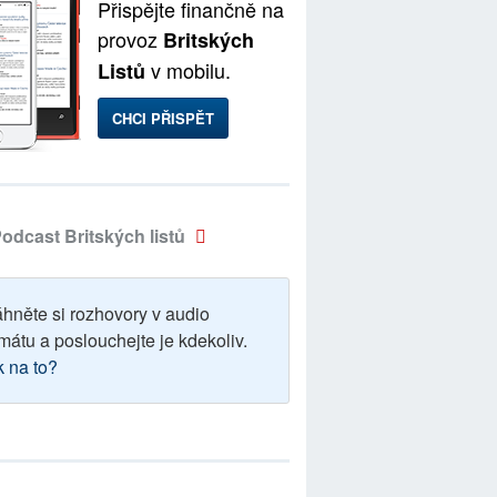
Přispějte finančně na
provoz
Britských
v mobilu.
Listů
CHCI PŘISPĚT
odcast Britských listů
áhněte si rozhovory v audio
mátu a poslouchejte je kdekoliv.
k na to?