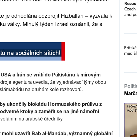
že je odhodlána odzbrojit Hizballáh – vyzvala k
u války. Minulý týden Izrael oznámil, že s
 USA a Írán se vrátí do Pákistánu k mírovým
zdroje agentura uvedla, že vyjednávací týmy obou
Polit
Islámábádu na druhém kole rozhovorů.
Marč
by ukončily blokádu Hormuzského průlivu z
odvetné kroky a zaměřit se na jiné námořní
odvoláním na arabské úředníky.
 by mohl uzavřít Bab al-Mandab, významný globální