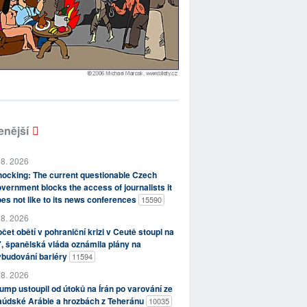
enější
 8. 2026
ocking: The current questionable Czech
vernment blocks the access of journalists it
es not like to its news conferences
15590
 8. 2026
čet obětí v pohraniční krizi v Ceutě stoupl na
, španělská vláda oznámila plány na
ybudování bariéry
11594
 8. 2026
ump ustoupil od útoků na Írán po varování ze
aúdské Arábie a hrozbách z Teheránu
10035