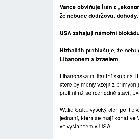
Vance obviňuje Írán z „ekono
že nebude dodržovat dohody, 
USA zahajují námořní blokádu 
Hizballáh prohlašuje, že neb
Libanonem a Izraelem
Libanonská militantní skupina 
které by mohly vzejít z přímýc
proti nimž se rozhodně staví, uv
Wafiq Safa, vysoký člen politick
jednání, která se mají konat v
velvyslancem v USA.