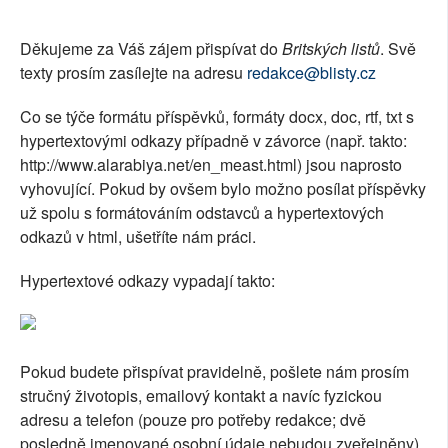
SOCIÁLNÍ SÍTĚ
Děkujeme za Váš zájem přispívat do
Britských listů
. Svě
RUBRIKY
texty prosím zasílejte na adresu
redakce@blisty.cz
Co se týče formátu příspěvků, formáty docx, doc, rtf, txt s
PLNÁ VERZE STRÁNEK
hypertextovými odkazy případně v závorce (např. takto:
http://www.alarabiya.net/en_meast.html) jsou naprosto
vyhovující. Pokud by ovšem bylo možno posílat příspěvky
už spolu s formátováním odstavců a hypertextových
odkazů v html, ušetříte nám práci.
Hypertextové odkazy vypadají takto:
Pokud budete přispívat pravidelně, pošlete nám prosím
stručný životopis, emailový kontakt a navíc fyzickou
adresu a telefon (pouze pro potřeby redakce; dvě
posledně jmenované osobní údaje nebudou zveřejněny).