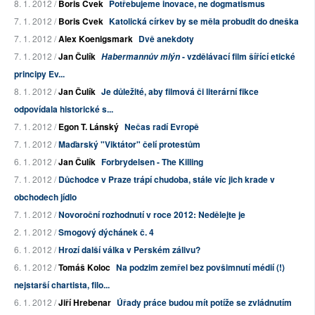
8. 1. 2012 /
Boris Cvek
Potřebujeme inovace, ne dogmatismus
7. 1. 2012 /
Boris Cvek
Katolická církev by se měla probudit do dneška
7. 1. 2012 /
Alex Koenigsmark
Dvě anekdoty
7. 1. 2012 /
Jan Čulík
- vzdělávací film šířící etické
Habermannův mlýn
principy Ev...
8. 1. 2012 /
Jan Čulík
Je důležité, aby filmová či literární fikce
odpovídala historické s...
7. 1. 2012 /
Egon T. Lánský
Nečas radí Evropě
7. 1. 2012 /
Maďarský "Viktátor" čelí protestům
6. 1. 2012 /
Jan Čulík
Forbrydelsen - The Killing
7. 1. 2012 /
Důchodce v Praze trápí chudoba, stále víc jich krade v
obchodech jídlo
7. 1. 2012 /
Novoroční rozhodnutí v roce 2012: Nedělejte je
2. 1. 2012 /
Smogový dýchánek č. 4
6. 1. 2012 /
Hrozí další válka v Perském zálivu?
6. 1. 2012 /
Tomáš Koloc
Na podzim zemřel bez povšimnutí médií (!)
nejstarší chartista, filo...
6. 1. 2012 /
Jiří Hrebenar
Úřady práce budou mít potíže se zvládnutím