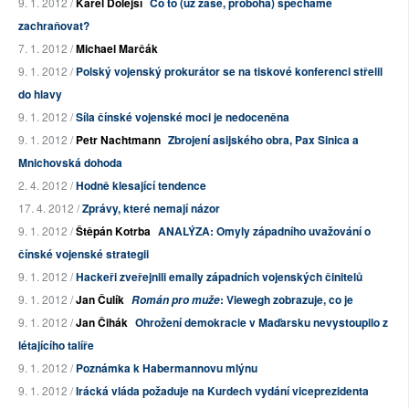
9. 1. 2012 /
Karel Dolejší
Co to (už zase, proboha) spěcháme
zachraňovat?
7. 1. 2012 /
Michael Marčák
9. 1. 2012 /
Polský vojenský prokurátor se na tiskové konferenci střelil
do hlavy
9. 1. 2012 /
Síla čínské vojenské moci je nedoceněna
9. 1. 2012 /
Petr Nachtmann
Zbrojení asijského obra, Pax Sinica a
Mnichovská dohoda
2. 4. 2012 /
Hodně klesající tendence
17. 4. 2012 /
Zprávy, které nemají názor
9. 1. 2012 /
Štěpán Kotrba
ANALÝZA: Omyly západního uvažování o
čínské vojenské strategii
9. 1. 2012 /
Hackeři zveřejnili emaily západních vojenských činitelů
9. 1. 2012 /
Jan Čulík
: Viewegh zobrazuje, co je
Román pro muže
9. 1. 2012 /
Jan Čihák
Ohrožení demokracie v Maďarsku nevystoupilo z
létajícího talíře
9. 1. 2012 /
Poznámka k Habermannovu mlýnu
9. 1. 2012 /
Irácká vláda požaduje na Kurdech vydání viceprezidenta