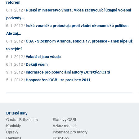
reforem
6. 1. 2012 /
Ruské ministerstvo vnitra: Videa zachycující údajné volební
podvody...
6. 1. 2012 /
Irská vesnička protestuje proti vládní ekonomické politice.
Ale zaj...
6. 1. 2012 /
ČSA - Stockholm Arlanda, sobota 17. prosince - aneb lépe už
to nejde?
6. 1. 2012 /
Veksláci jsou všude
6. 1. 2012 /
Děkuji všem
9. 1. 2012 /
Informace pro potenciální autory
Britských listů
5. 1. 2012 /
Hospodaření OSBL za prosinec 2011
Britské listy
O nás - Britské listy
Stanovy OSBL
Kontakty
Vzkaz redakci
Opravy
Informace pro autory
Reklama
Příspěvky